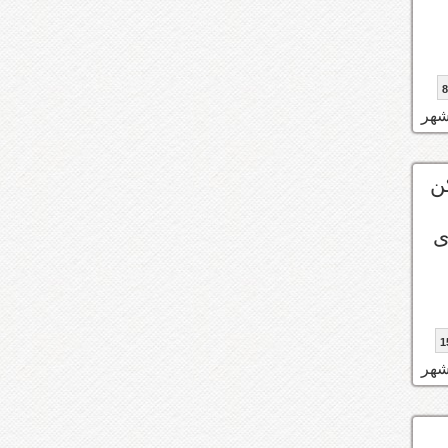
ن
ى
1