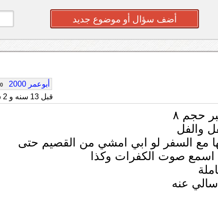
أضف سؤال أو موضوع جديد
أبوعمر 2000
80
قبل 13 سنه و 2 شهر
ر حجم ٨
فها مع السفر لو ابي امشي من القصيم حتى
ي اسمع صوت الكفرات وكذا
املة
اسالي عنه