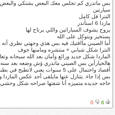
سيارتين
النترا فل كامل
مازدا 6 استأندر
يروح يشوف السياراتين واللي يرتاح لها
يستخير ويتوكل على الله
أما الصيني مأافتيك فيه بس هذي وجهتي نظري أنه يااخذ
النترا شكل شبابي + منتشره ومامنها خوف
المازدا شكل جديد ورائع وأمان بعد الله سبحانه وتع
هالخيارأين بس الصيني ماتدري ؤش وضعه بعد سنه ك
أقصاد واحتمال على 5 سنوات يعني لاتطيح في بطنه ماتسوى عليه
بس إذا جاء. يتنازل عنها مايلقى أحد عكس المازدا وا
حاجه جديده متميزه أنا شفتها صراحه شكل وحشي 
0
6