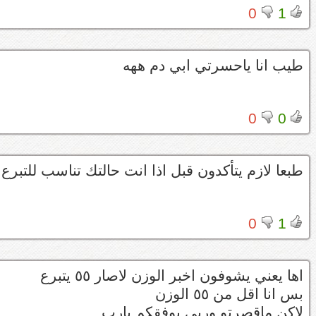
0
1
طيب انا ياحسرتي ابي دم ههه
0
0
طبعا لازم يتأكدون قبل اذا انت حالتك تناسب للتبرع 
0
1
اها يعني يشوفون اخبر الوزن لاصار ٥٥ يتبرع
بس انا اقل من ٥٥ الوزن
لاكن ماقصرتو وربي يوفقكم يارب