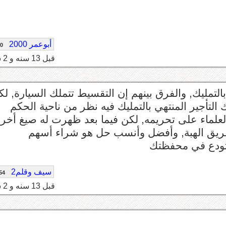
أبوعمر 2000
80
قبل 13 سنه و 2 شهر
تمليك, والفرق بينهم إن التقسيط تتملك السيارة, لك
 التأجير المنتهي بالتمليك فيه نظر من ناحية الحكم
علماء على تحريمه, لكن فيما بعد ظهرت له صيغ أخر
ن طريق الهبة, وأفضل وأنسب حل هو شراء أسهم
 تودع في محفظتك
سيف وقلم2
54
قبل 13 سنه و 2 شهر