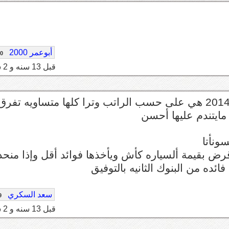
أبوعمر 2000
80
قبل 13 سنه و 2 شهر
والله يالغالي ماعندي علم في أسعارها بس نزلت 2014 هي على حسب الراتب وترا كلها متساويه تفرق
ض بقيمة ألسياره كأش ويأخذها فوائد أقل وإذا منحد
ائده من البنوك الثانيه بالتوفيق
سعد السكري
9
قبل 13 سنه و 2 شهر