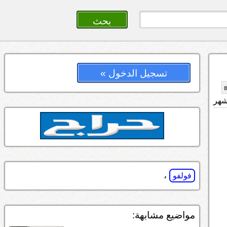
تسجيل الدخول »
،
فولفو
مواضيع مشابهة: