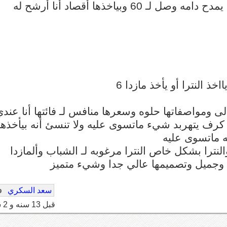
بس ماتدري كم تجلس معك البعض يشتكي والبعض يمدح دامه وصل لـ 60 وبياخذها أقصاد أنا أرشح له
 النترا أو يأخذ مازدا 6
الى ومواصفاتها حلوه وسعرها منافس لـ فائتها أنا عند
رف يتهربد شيء ماتسوى عليه ولا تنسئ أنه بيأخذها
لنترا بشكل خاص النترا مرغوبه لـ الشباب وألمازدا
وجميل وتصميمها عالي جدا وشيء متميز
سعد السكري
9
قبل 13 سنه و 2 شهر